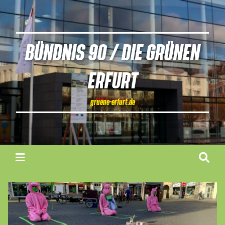
BÜNDNIS 90 / DIE GRÜNEN
ERFURT
gruene-erfurt.de