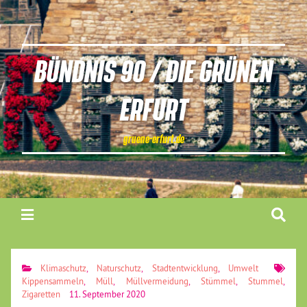
BÜNDNIS 90 / DIE GRÜNEN
ERFURT
gruene-erfurt.de
Klimaschutz
,
Naturschutz
,
Stadtentwicklung
,
Umwelt
Kippensammeln
,
Müll
,
Müllvermeidung
,
Stümmel
,
Stummel
,
Zigaretten
11. September 2020