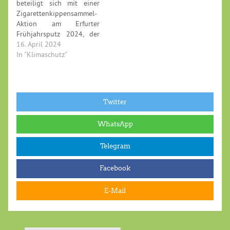
beteiligt sich mit einer
Zigarettenkippensammel-
Aktion am Erfurter
Frühjahrsputz 2024, der
am Samstag, den 20. April
16. April 2024
stattfindet. Dazu erklärt
In "Klimaschutz"
David Maicher,
Oberbürgermeisterkandidat
von BÜNDNIS 90/DIE
GRÜNEN:
Twitter
WhatsApp
Telegram
Facebook
E-Mail