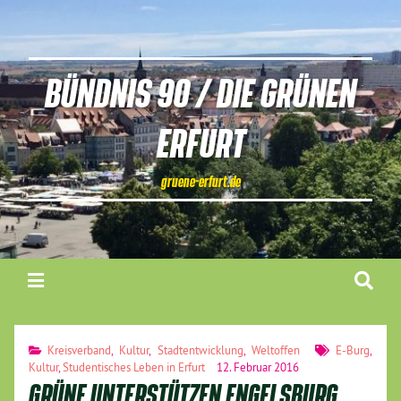
BÜNDNIS 90 / DIE GRÜNEN
ERFURT
gruene-erfurt.de
Kreisverband
,
Kultur
,
Stadtentwicklung
,
Weltoffen
E-Burg
,
Kultur
,
Studentisches Leben in Erfurt
12. Februar 2016
GRÜNE UNTERSTÜTZEN ENGELSBURG