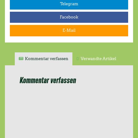
Telegram
zwar Unterstützung aber
nicht die Mehrheit im
Stadtrat gefunden. Wir
Facebook
bedauern das sehr. Das
Team der…
E-Mail
Kommentar verfassen
Verwandte Artikel
Kommentar verfassen