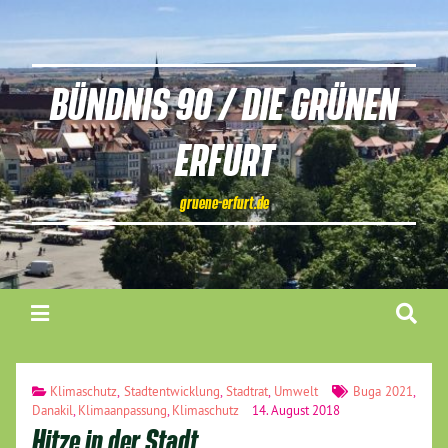
BÜNDNIS 90 / DIE GRÜNEN
ERFURT
gruene-erfurt.de
Klimaschutz
,
Stadtentwicklung
,
Stadtrat
,
Umwelt
Buga 2021
,
Danakil
,
Klimaanpassung
,
Klimaschutz
14. August 2018
Hitze in der Stadt