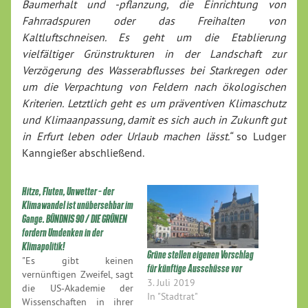
Baumerhalt und -pflanzung, die Einrichtung von
Fahrradspuren oder das Freihalten von
Kaltluftschneisen. Es geht um die Etablierung
vielfältiger Grünstrukturen in der Landschaft zur
Verzögerung des Wasserabflusses bei Starkregen oder
um die Verpachtung von Feldern nach ökologischen
Kriterien. Letztlich geht es um präventiven Klimaschutz
und Klimaanpassung, damit es sich auch in Zukunft gut
in Erfurt leben oder Urlaub machen lässt.“
so Ludger
Kanngießer abschließend.
Hitze, Fluten, Unwetter – der
Klimawandel ist unübersehbar im
Gange. BÜNDNIS 90 / DIE GRÜNEN
fordern Umdenken in der
Klimapolitik!
Grüne stellen eigenen Vorschlag
"Es gibt keinen
für künftige Ausschüsse vor
vernünftigen Zweifel, sagt
3. Juli 2019
die US-Akademie der
In "Stadtrat"
Wissenschaften in ihrer