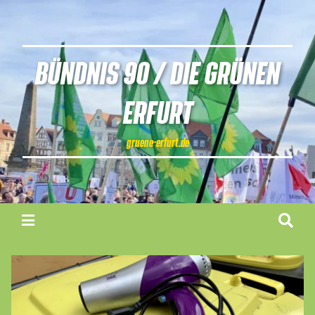
BÜNDNIS 90 / DIE GRÜNEN
ERFURT
gruene-erfurt.de