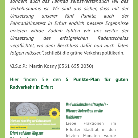
sondern auch das Fahrrad selbstverständlich Teil des
Verkehrsraums ist. Wir sind uns sicher, dass mit der
Umsetzung unserer fünf Punkte, auch der
Fahrradklimatest in Erfurt endlich bessere Ergebnisse
erzielen würde. Zudem fühlen wir uns weiter der
Umsetzung des erfolgreichen Radentscheids
verpflichtet, wo dem Beschluss dafür nun auch Taten
folgen müssen“
, schließt die grüne Verkehrspolitikerin.
V.i.S.d.P.: Martin Kosny (0361 655 2030)
Hier finden Sie den
5 Punkte-Plan für guten
Radverkehr in Erfurt
Radverkehrsbeauftragte/r –
Offenes Schreiben an die
Fraktionen
Liebe Fraktionen im
Erfurter Stadtrat, in den
Erfurt auf dem Weg zur
letzten Monaten wurde