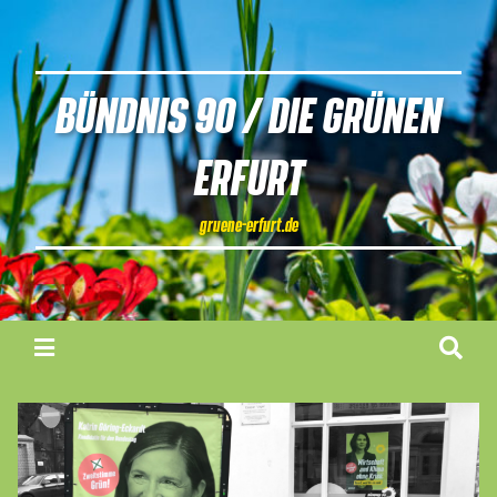
BÜNDNIS 90 / DIE GRÜNEN
ERFURT
gruene-erfurt.de