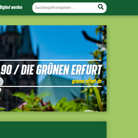
itglied werden
90 / DIE GRÜNEN ERFURT
gruene-erfurt.de