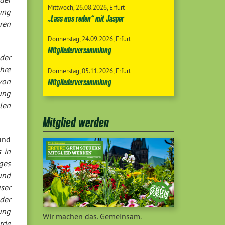
Mittwoch
26.08.2026
Erfurt
ung
„Lass uns reden“ mit Jasper
ren
Donnerstag
24.09.2026
Erfurt
Mitgliederversammlung
der
hre
Donnerstag
05.11.2026
Erfurt
von
Mitgliederversammlung
ung
len
Mitglied werden
und
s in
ges
und
eser
der
tung
Wir machen das. Gemeinsam.
rde