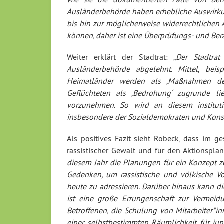
Ausländerbehörde haben erhebliche Auswirkun
bis hin zur möglicherweise widerrechtliche
können, daher ist eine Überprüfungs- und Ber
Weiter erklärt der Stadtrat: „
Der Stadtrat
Ausländerbehörde abgelehnt. Mittel, beis
Heimatländer werden als ‚Maßnahmen der
Geflüchteten als ‚Bedrohung‘ zugrunde li
vorzunehmen. So wird an diesem instituti
insbesondere der Sozialdemokraten und Kons
Als positives Fazit sieht Robeck, dass im g
rassistischer Gewalt und für den Aktionsplan
diesem Jahr die Planungen für ein Konzept
Gedenken, um rassistische und völkische Vo
heute zu adressieren. Darüber hinaus kann die
ist eine große Errungenschaft zur Vermeidu
Betroffenen, die Schulung von Mitarbeiter*in
einer selbstbestimmten Räumlichkeit für ju