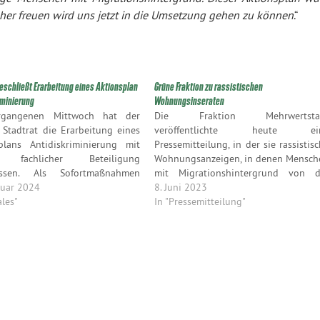
aher freuen wird uns jetzt in die Umsetzung gehen zu können
.“
beschließt Erarbeitung eines Aktionsplan
Grüne Fraktion zu rassistischen
iminierung
Wohnungsinseraten
gangenen Mittwoch hat der
Die Fraktion Mehrwertsta
r Stadtrat die Erarbeitung eines
veröffentlichte heute ei
plans Antidiskriminierung mit
Pressemitteilung, in der sie rassistis
er fachlicher Beteiligung
Wohnungsanzeigen, in denen Mensch
ossen. Als Sofortmaßnahmen
mit Migrationshintergrund von d
len ein Netzwerk
ruar 2024
Bewerbung auf die Wohnu
8. Juni 2023
minierungsfreie Schule, ein
ales"
ausgeschlossen werden sollte
In "Pressemitteilung"
projekt mit selbstbestimmtem
kritisiert und melden will.
r migrantische Jugendliche und
anzierung einer Personalstelle
ner AGG- Beratungsstelle nach
iger Bedarfsermittlung auf den
racht werden. In…