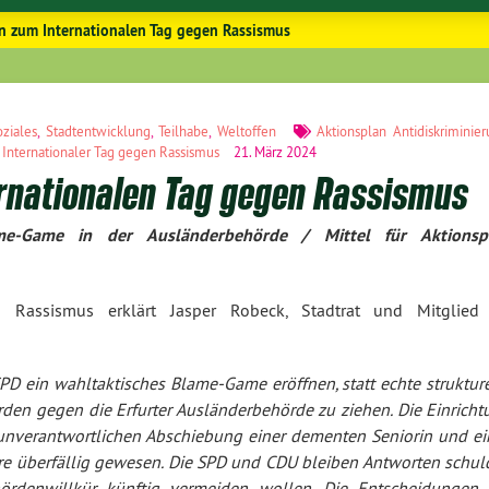
n zum Internationalen Tag gegen Rassismus
oziales
,
Stadtentwicklung
,
Teilhabe
,
Weltoffen
Aktionsplan Antidiskriminie
,
Internationaler Tag gegen Rassismus
21. März 2024
ernationalen Tag gegen Rassismus
me-Game in der Ausländerbehörde / Mittel für Aktionsp
 Rassismus erklärt Jasper Robeck, Stadtrat und Mitglied
PD ein wahltaktisches Blame-Game eröffnen, statt echte strukture
en gegen die Erfurter Ausländerbehörde zu ziehen. Die Einricht
 unverantwortlichen Abschiebung einer dementen Seniorin und ei
re überfällig gewesen. Die SPD und CDU bleiben Antworten schuld
ördenwillkür künftig vermeiden wollen. Die Entscheidungen 