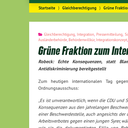
Startseite
⟩
Gleichberechtigung
⟩
Grüne Fraktio
Gleichberechtigung
,
Integration
,
Pressemitteilung
,
S
Ausländerbehörde
,
Behördenwillkür
,
Integrationskonzept
Grüne Fraktion zum Int
Robeck: Echte Konsequenzen, statt Bla
Antidiskriminierung bereitgestellt
Zum heutigen internationalen Tag gegen
Ordnungsausschuss:
„
Es ist unverantwortlich, wenn die CDU und S
Konsequenzen aus den jahrelangen Beschwerd
einer Beschwerdestelle, auch angesichts der
Arbeitsverbotes gegen einen jungen Syrer, wä
wie sie die dokumentierten Fälle von Beh