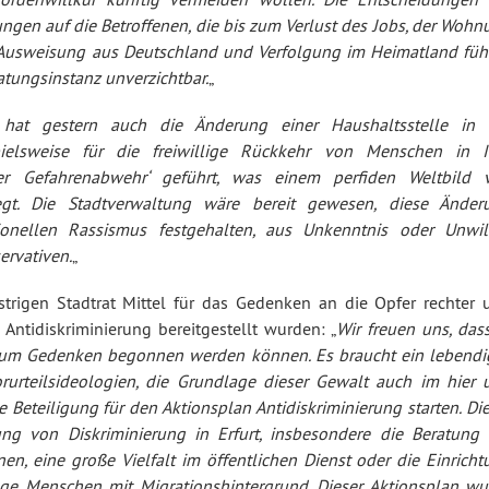
gen auf die Betroffenen, die bis zum Verlust des Jobs, der Wohn
n Ausweisung aus Deutschland und Verfolgung im Heimatland füh
atungsinstanz unverzichtbar.
„
 hat gestern auch die Änderung einer Haushaltsstelle in 
pielsweise für die freiwillige Rückkehr von Menschen in I
 Gefahrenabwehr‘ geführt, was einem perfiden Weltbild 
egt. Die Stadtverwaltung wäre bereit gewesen, diese Änder
onellen Rassismus festgehalten, aus Unkenntnis oder Unwil
ervativen.
„
estrigen Stadtrat Mittel für das Gedenken an die Opfer rechter 
 Antidiskriminierung bereitgestellt wurden: „
Wir freuen uns, das
 zum Gedenken begonnen werden können. Es braucht ein lebendi
rurteilsideologien, die Grundlage dieser Gewalt auch im hier 
 Beteiligung für den Aktionsplan Antidiskriminierung starten. Di
ng von Diskriminierung in Erfurt, insbesondere die Beratung 
nen, eine große Vielfalt im öffentlichen Dienst oder die Einrich
nge Menschen mit Migrationshintergrund. Dieser Aktionsplan wu