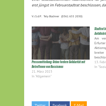
erst jüngst im Februarstadtrat beschlossen, d
V.i.S.d.P.: Tely Büchner (0361 655 2030)
Stadtrat 
Antidiskr
Am ver
Erfurte
Aktions
breit
beschl
sol
13. Feb
Pressemitteilung: Grüne fordern Solidarität mit
diskri
In "Sozi
Betroffenen von Rassismus
Modell
21. März 2023
Raum fü
In "Allgemein"
die Fin
bei ei
nochmal
Weg geb
Twitter
Facebook
E-Mail