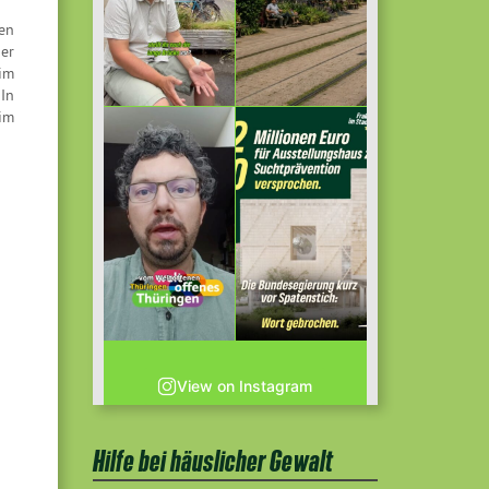
en
er
im
"In
im
er
ng
ie
er
ch
View on Instagram
Hilfe bei häuslicher Gewalt