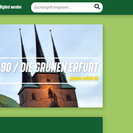
itglied werden
90 / DIE GRÜNEN ERFURT
gruene-erfurt.de