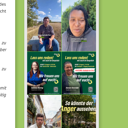
des
cht
 zu
ber
 zu
amit
itig