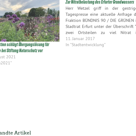
Zur Nitratbelastung des Erfurter Grundwassers
Herr Wetzel griff in der gestrig
Tagespresse eine aktuelle Anfrage d
Fraktion BÜNDNIS 90 / DIE GRÜNEN 
Stadtrat Erfurt unter der Überschrift 
zwei Ortsteilen zu viel Nitrat 
Grundwasser" auf. Aus d
11. Januar 2017
Beantwortung der Stadtverwaltu
In "Stadtentwicklung"
ktion schlägt Übergangslösung für
geht hervor, dass d
 bei Stiftung Naturschutz vor
Nitratkonzentration im Erfurt
ust 2021
Grundwasser an zwei Stellen deutli
a2021"
zu…
ndte Artikel