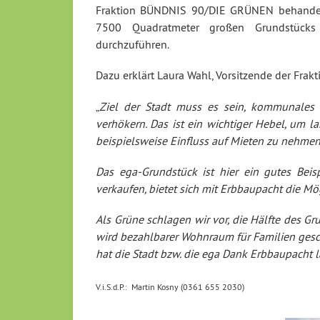
Fraktion BÜNDNIS 90/DIE GRÜNEN behandelt
7500 Quadratmeter großen Grundstücks 
durchzuführen.
Dazu erklärt Laura Wahl, Vorsitzende der Fr
„
Ziel der Stadt muss es sein, kommunales
verhökern. Das ist ein wichtiger Hebel, um l
beispielsweise Einfluss auf Mieten zu nehmen
Das ega-Grundstück ist hier ein gutes Beis
verkaufen, bietet sich mit Erbbaupacht die Mög
Als Grüne schlagen wir vor, die Hälfte des G
wird bezahlbarer Wohnraum für Familien gescha
hat die Stadt bzw. die ega Dank Erbbaupacht l
V.i.S.d.P.: Martin Kosny (0361 655 2030)