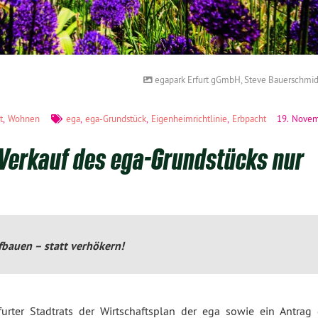
egapark Erfurt gGmbH, Steve Bauerschmid
t
,
Wohnen
ega
,
ega-Grundstück
,
Eigenheimrichtlinie
,
Erbpacht
19. Nove
 Verkauf des ega-Grundstücks nur
auen – statt verhökern!
urter Stadtrats der Wirtschaftsplan der ega sowie ein Antrag 