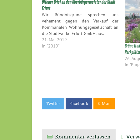
Offener Brief an den Oberbürgermeister der Stadt
Erfurt
Wir Bündnisgrüne sprechen uns
vehement gegen den Verkauf der
Kommunalen Wohnungsgesellschaft an
die Stadtwerke Erfurt GmbH aus.
21. Mai 2019
In "2019"
Grüne Fra
Parkplätze
26. Aug
In "Bug
Twitter
Facebook
E-Mail
Kommentar verfassen
Verwa