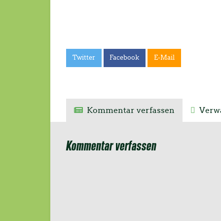
Geflüchtete zur Unterbringung
zuweisen. Entsprechend der
landesweiten Zahlen zur Unterbringung
nimmt Erfurt als Landeshauptstadt
erheblich…
Twitter
Facebook
E-Mail
Kommentar verfassen
Verwa
Kommentar verfassen