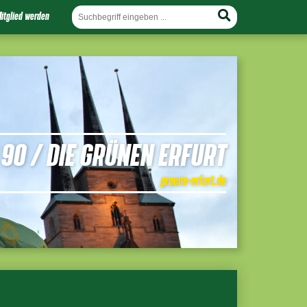
itglied werden
90 / DIE GRÜNEN ERFURT
gruene-erfurt.de