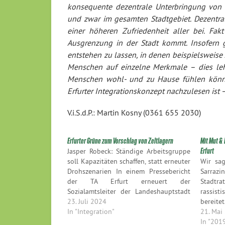
konsequente dezentrale Unterbringung von 
und zwar im gesamten Stadtgebiet. Dezentral
einer höheren Zufriedenheit aller bei. Fak
Ausgrenzung in der Stadt kommt. Insofern g
entstehen zu lassen, in denen beispielsweise
Menschen auf einzelne Merkmale – dies lehn
Menschen wohl- und zu Hause fühlen können
Erfurter Integrationskonzept nachzulesen ist –
V.i.S.d.P.: Martin Kosny (0361 655 2030)
Erfurter Grüne zum Vorschlag von Zeltlagern
Mit Mut &
Jasper Robeck: Ständige Arbeitsgruppe
Erfurt
soll Kapazitäten schaffen, statt erneuter
Wir sa
Drohszenarien In einem Pressebericht
Sarrazi
der TA Erfurt erneuert der
Stadtr
Sozialamtsleiter der Landeshauptstadt
rassist
die Möglichkeit, Zeltstädte für
23. Juli 2024
bereitet
Geflüchtete zur errichten, sollte das
In "Integration"
21. Mai
Land der Stadt Erfurt weitere
In "201