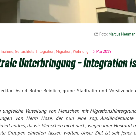
Foto:
Marcus Neuman
ufnahme
,
Geflüchtete
,
Integration
,
Migration
,
Wohnung
3. Mai 2019
rale Unterbringung – Integration is
klärt Astrid Rothe-Beinlich, grüne Stadträtin und Vorsitzende 
ie ungleiche Verteilung von Menschen mit Migrationshintergrund
rungen von Herrn Hose, der nun eine sog. Ausländerquote 
idiert anders, da wir Menschen nicht nach, wegen ihrer Herkunft 
e Gruppen einteilen lassen wollen. Unser Ziel ist seit jeher e