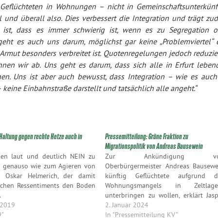
Geflüchteten in Wohnungen – nicht in Gemeinschaftsunterkünf
 und überall also. Dies verbessert die Integration und trägt zu
t ist, dass es immer schwierig ist, wenn es zu Segregation o
eht es auch uns darum, möglichst gar keine „Problemviertel“ e
 Armut besonders verbreitet ist. Quotenregelungen jedoch reduzie
en wir ab. Uns geht es darum, dass sich alle in Erfurt leben
. Uns ist aber auch bewusst, dass Integration – wie es auch
 keine Einbahnstraße darstellt und tatsächlich alle angeht.“
 Haltung gegen rechte Hetze auch in
Pressemitteilung: Grüne Fraktion zu
Migrationspolitik von Andreas Bausewein
gen laut und deutlich NEIN zu
Zur Ankündigung v
n genauso wie zum Agieren von
Oberbürgermeister Andreas Bausewe
at Oskar Helmerich, der damit
künftig Geflüchtete aufgrund d
ischen Ressentiments den Boden
Wohnungsmangels in Zeltlage
.
unterbringen zu wollen, erklärt Jas
 2019
Robeck, Sprecher des Erfu
2. Januar 2024
9"
Kreisverbands von Bündnis 90/D
In "Pressemitteilung KV"