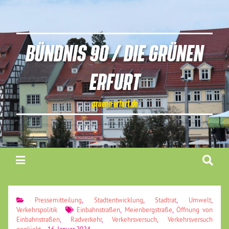
BÜNDNIS 90 / DIE GRÜNEN
ERFURT
gruene-erfurt.de
Pressemitteilung
,
Stadtentwicklung
,
Stadtrat
,
Umwelt
,
Verkehrspolitik
Einbahnstraßen
,
Meienbergstraße
,
Öffnung von
Einbahnstraßen
,
Radverkehr
,
Verkehrsversuch
,
Verkehrsversuch
geglückt
16. Januar 2024