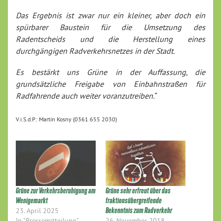
Das Ergebnis ist zwar nur ein kleiner, aber doch ein
spürbarer Baustein für die Umsetzung des
Radentscheids und die Herstellung eines
durchgängigen Radverkehrsnetzes in der Stadt.
Es bestärkt uns Grüne in der Auffassung, die
grundsätzliche Freigabe von Einbahnstraßen für
Radfahrende auch weiter voranzutreiben.“
V.i.S.d.P.: Martin Kosny (0361 655 2030)
Grüne zur Verkehrsberuhigung am
Grüne sehr erfreut über das
Wenigemarkt
fraktionsübergreifende
23. April 2025
Bekenntnis zum Radverkehr
In "Pressemitteilung"
26. November 2018