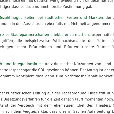
machte noch einmal deutlich, wie gravierend sich Kinderarmut auf
htiger, dass es dazu nunmehr breite Zustimmung gab.
 Bezahlmöglichkeiten bei städtischen Festen und Märkten
, der 
unden in den Ausschüssen ebenfalls mit Mehrheit angenommen.
 Ziel, Städtepartnerschaften erlebbarer zu machen
. Jasper hatte 
iffen, die beispielsweise Weihnachtsmärkte der Partnerstä
wir gern mehr Erfurterinnen und Erfurtern unsere Partnerstä
ch- und Integrationskurse
trotz drastischer Kürzungen von Land 
 hatte Jasper sogar die CDU gewinnen können. Der Antrag ist der e
rprogramm konzipiert, dass dann zum Nachtragshaushalt konkret 
er künstlerischen Leitung auf der Tagesordnung. Diese tritt nun
 Das Besetzungsverfahren für die Zeit danach läuft momentan noch
g stand der Vergleich mit dem ehemaligen Chef des Theaters, 
 nach dem Vergleich klar, dass dies in Sachen Aufarbeitung k