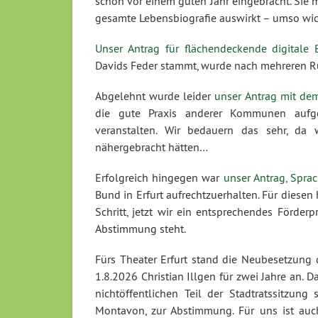
schon vor einem guten Jahr eingebracht. Sie 
gesamte Lebensbiografie auswirkt – umso wic
Unser Antrag für flächendeckende digitale
Davids Feder stammt, wurde nach mehreren R
Abgelehnt wurde leider
unser Antrag mit dem
die gute Praxis anderer Kommunen aufgegr
veranstalten. Wir bedauern das sehr, da 
nähergebracht hätten…
Erfolgreich hingegen war
unser Antrag, Spra
Bund in Erfurt aufrechtzuerhalten. Für diesen
Schritt, jetzt wir ein entsprechendes Förde
Abstimmung steht.
Fürs Theater Erfurt stand die Neubesetzung d
1.8.2026 Christian Illgen für zwei Jahre an.
nichtöffentlichen Teil der Stadtratssitzun
Montavon, zur Abstimmung. Für uns ist auch