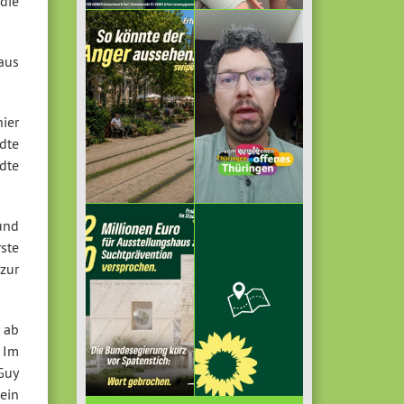
 die
aus
hier
dte
dte
und
rste
zur
 ab
. Im
Guy
ein