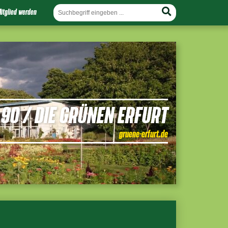
itglied werden
90 / DIE GRÜNEN ERFURT
gruene-erfurt.de