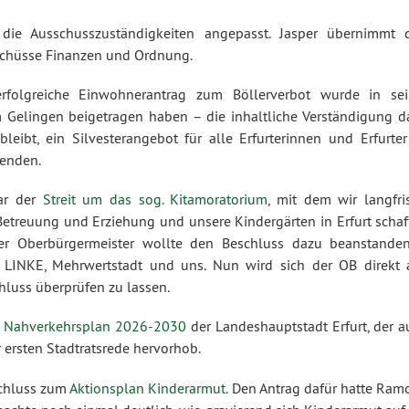
 Ausschusszuständigkeiten angepasst. Jasper übernimmt 
schüsse Finanzen und Ordnung.
folgreiche Einwohnerantrag zum Böllerverbot wurde in sei
um Gelingen beigetragen haben – die inhaltliche Verständigung d
leibt, ein Silvesterangebot für alle Erfurterinnen und Erfurter
fenden.
war der
Streit um das sog. Kitamoratorium
, mit dem wir langfri
, Betreuung und Erziehung und unsere Kindergärten in Erfurt scha
er Oberbürgermeister wollte den Beschluss dazu beanstande
, LINKE, Mehrwertstadt und uns. Nun wird sich der OB direkt 
uss überprüfen zu lassen.
r
Nahverkehrsplan 2026-2030
der Landeshauptstadt Erfurt, der a
r ersten Stadtratsrede hervorhob.
schluss zum
Aktionsplan Kinderarmut
. Den Antrag dafür hatte Ram