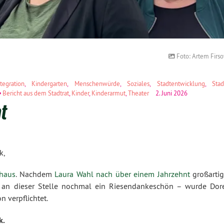
Foto: Artem Firso
tegration
,
Kindergarten
,
Menschenwürde
,
Soziales
,
Stadtentwicklung
,
Stad
Bericht aus dem Stadtrat
,
Kinder
,
Kinderarmut
,
Theater
2. Juni 2026
at
k,
thaus
. Nachdem
Laura Wahl nach über einem Jahrzehnt
großarti
 an dieser Stelle nochmal ein Riesendankeschön – wurde Dor
n verpflichtet.
k.