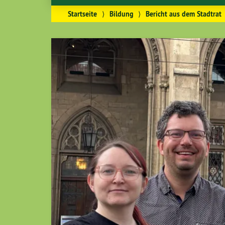
Startseite
⟩
Bildung
⟩
Bericht aus dem Stadtrat