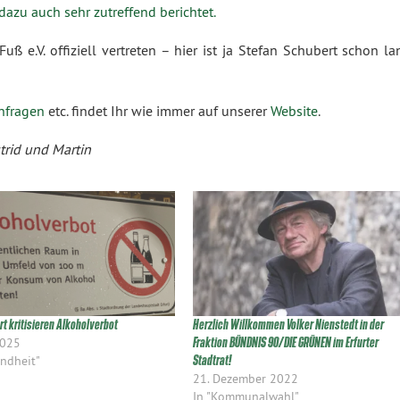
dazu auch sehr zutreffend berichtet.
uß e.V. offiziell vertreten – hier ist ja Stefan Schubert schon l
nfragen
etc. findet Ihr wie immer auf unserer
Website
.
trid und Martin
rt kritisieren Alkoholverbot
Herzlich Willkommen Volker Nienstedt in der
2025
Fraktion BÜNDNIS 90/DIE GRÜNEN im Erfurter
undheit"
Stadtrat!
21. Dezember 2022
In "Kommunalwahl"