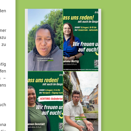
den
ner
azu
 zu
stig
ffen
n –
ans
uch
ona