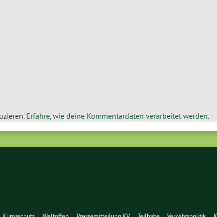
uzieren.
Erfahre, wie deine Kommentardaten verarbeitet werden.
Klimaschutz
Weltoffen
Pressemitteilung KV
Teilhabe
Verkehrspolitik
K