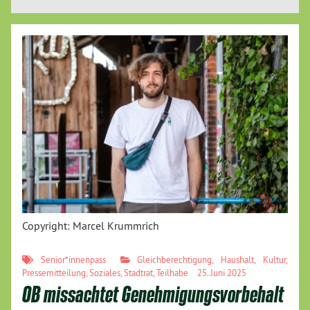
Copyright: Marcel Krummrich
Senior*innenpass
Gleichberechtigung
,
Haushalt
,
Kultur
,
Pressemitteilung
,
Soziales
,
Stadtrat
,
Teilhabe
25. Juni 2025
OB missachtet Genehmigungsvorbehalt