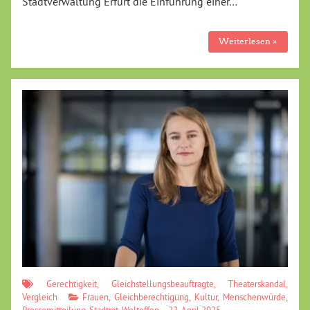
Stadtverwaltung Erfurt die Einführung einer…
Weiterlesen »
Gerechtigkeit
,
Gleichstellungsbeauftragte
,
Theaterskandal
,
Vergleich
Frauen
,
Gleichberechtigung
,
Kultur
,
Menschenwürde
,