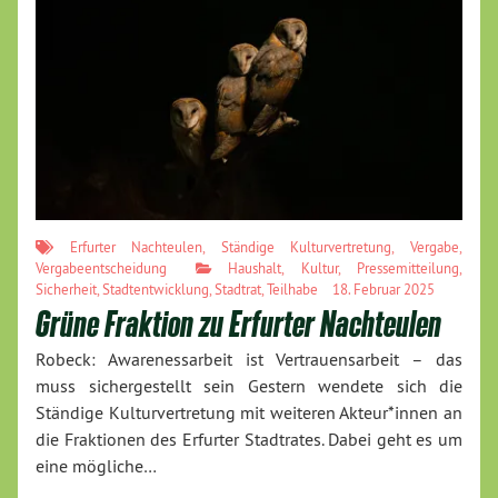
Erfurter Nachteulen
,
Ständige Kulturvertretung
,
Vergabe
,
Vergabeentscheidung
Haushalt
,
Kultur
,
Pressemitteilung
,
Sicherheit
,
Stadtentwicklung
,
Stadtrat
,
Teilhabe
18. Februar 2025
Grüne Fraktion zu Erfurter Nachteulen
Robeck: Awarenessarbeit ist Vertrauensarbeit – das
muss sichergestellt sein Gestern wendete sich die
Ständige Kulturvertretung mit weiteren Akteur*innen an
die Fraktionen des Erfurter Stadtrates. Dabei geht es um
eine mögliche…