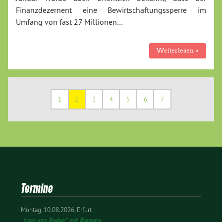
Finanzdezernent eine Bewirtschaftungssperre im
Umfang von fast 27 Millionen…
Weiterlesen »
1
2
3
4
5
6
7
Termine
Montag
10.08.2026
Erfurt
„Lass uns Reden“ mit Ramona