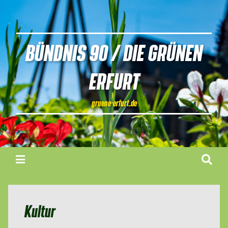
BÜNDNIS 90 / DIE GRÜNEN
ERFURT
gruene-erfurt.de
Kultur