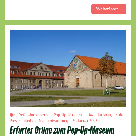
Weiterlesen »
Defensionskaserne
,
Pop-Up-Museum
Haushalt
,
Kultur
,
Pressemitteilung
,
Stadtentwicklung
20. Januar 2025
Erfurter Grüne zum Pop-Up-Museum