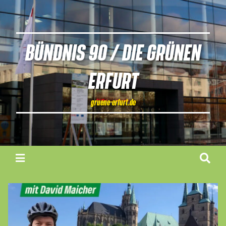
BÜNDNIS 90 / DIE GRÜNEN
ERFURT
gruene-erfurt.de