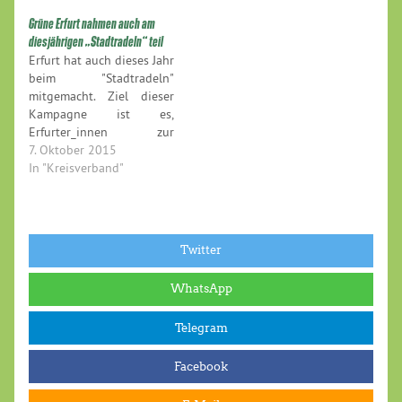
Grüne Erfurt nahmen auch am
diesjährigen „Stadtradeln“ teil
Erfurt hat auch dieses Jahr
beim "Stadtradeln"
mitgemacht. Ziel dieser
Kampagne ist es,
Erfurter_innen zur
Benutzung des Fahrrads
7. Oktober 2015
zu sensibilisieren und die
In "Kreisverband"
Themen Fahrradnutzung
und Radverkehrsplanung
verstärkt ins Bewusstsein
der
Twitter
Kommunalpolitiker_innen
zu rücken. Diese haben
WhatsApp
dabei die Möglichkeit,
selbst zu „erfahren“, was es
Telegram
bedeutet, in der eigenen
Kommune mit dem…
Facebook