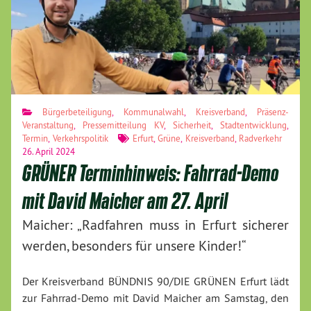
Bürgerbeteiligung
,
Kommunalwahl
,
Kreisverband
,
Präsenz-
Veranstaltung
,
Pressemitteilung KV
,
Sicherheit
,
Stadtentwicklung
,
Termin
,
Verkehrspolitik
Erfurt
,
Grüne
,
Kreisverband
,
Radverkehr
26. April 2024
GRÜNER Terminhinweis: Fahrrad-Demo
mit David Maicher am 27. April
Maicher: „Radfahren muss in Erfurt sicherer
werden, besonders für unsere Kinder!“
Der Kreisverband BÜNDNIS 90/DIE GRÜNEN Erfurt lädt
zur Fahrrad-Demo mit David Maicher am Samstag, den