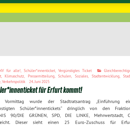
NV für alle!
,
Schüler*innenticket
,
Vergünstigtes Ticket
Gleichberechti
t
,
Klimaschutz
,
Pressemitteilung
,
Schulen
,
Soziales
,
Stadtentwicklung
,
Stad
e
,
Verkehrspolitik
24. Juni 2025
er*innenticket für Erfurt kommt!
 Vormittag wurde der Stadtratsantrag „Einführung ei
nstigten Schüler*innentickets“ dringlich von den Fraktio
NIS 90/DIE GRÜNEN, SPD, DIE LINKE, Mehrwertstadt, 
reicht. Dieser sieht einen 25 Euro-Zuschuss für Erfur