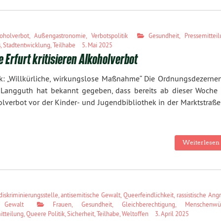
oholverbot
,
Außengastronomie
,
Verbotspolitik
Gesundheit
,
Pressemittei
s
,
Stadtentwicklung
,
Teilhabe
5. Mai 2025
 Erfurt kritisieren Alkoholverbot
k: „Willkürliche, wirkungslose Maßnahme“ Die Ordnungsdezernen
 Langguth hat bekannt gegeben, dass bereits ab dieser Woche 
lverbot vor der Kinder- und Jugendbibliothek in der Marktstraße
Weiterlesen 
diskriminierungsstelle
,
antisemitische Gewalt
,
Queerfeindlichkeit
,
rassistische Angr
 Gewalt
Frauen
,
Gesundheit
,
Gleichberechtigung
,
Menschenwü
itteilung
,
Queere Politik
,
Sicherheit
,
Teilhabe
,
Weltoffen
3. April 2025