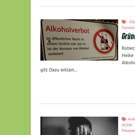
Alk
Soziale
Grüne
Robec
Heike
Alkoho
gilt. Dazu erklärt…
Anti
rechte
Pressem