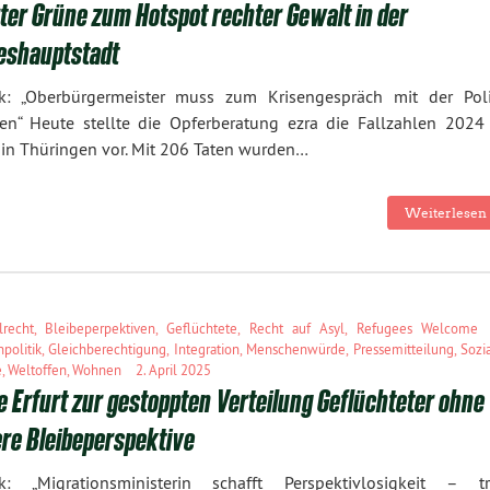
ter Grüne zum Hotspot rechter Gewalt in der
eshauptstadt
k: „Oberbürgermeister muss zum Krisengespräch mit der Poli
en“ Heute stellte die Opferberatung ezra die Fallzahlen 2024 
t in Thüringen vor. Mit 206 Taten wurden…
Weiterlesen 
lrecht
,
Bleibeperpektiven
,
Geflüchtete
,
Recht auf Asyl
,
Refugees Welcome
politik
,
Gleichberechtigung
,
Integration
,
Menschenwürde
,
Pressemitteilung
,
Sozi
e
,
Weltoffen
,
Wohnen
2. April 2025
 Erfurt zur gestoppten Verteilung Geflüchteter ohne
ere Bleibeperspektive
k: „Migrationsministerin schafft Perspektivlosigkeit – tr