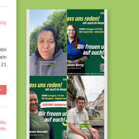
lung
,
tin
ein
 21
»
iffe
,
rde
,