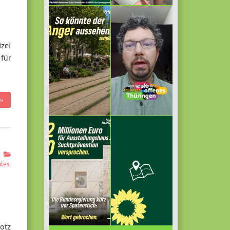
zei
für
»
ales
,
otz