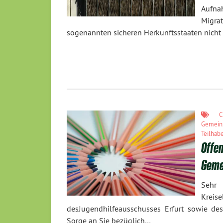
Aufn
Migrat
sogenannten sicheren Herkunftsstaaten nich
C
Gemeins
Teilhab
Offen
Geme
Sehr 
Kreis
desJugendhilfeausschusses Erfurt sowie d
Sorge an Sie bezüglich…