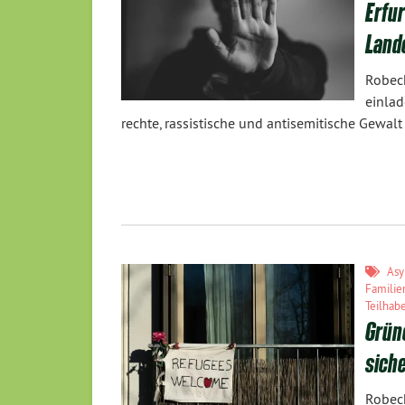
Erfur
Land
Robec
einlad
rechte, rassistische und antisemitische Gewal
Asy
Familien
Teilhab
Grüne
sich
Robec