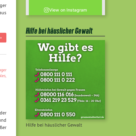
ger
View on Instagram
aus
Hilfe bei häuslicher Gewalt
»
nger
ales
,
der
und
Hilfe bei häuslicher Gewalt
ßer