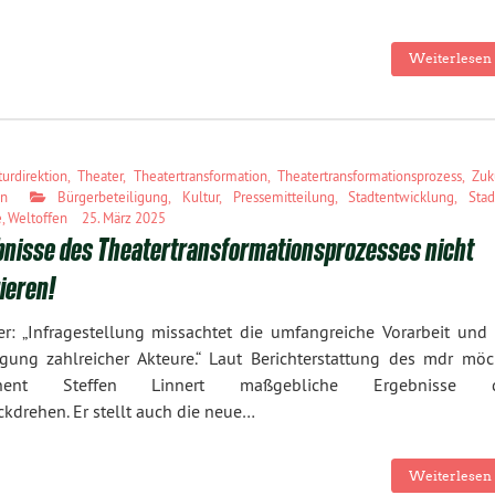
Weiterlesen 
turdirektion
,
Theater
,
Theatertransformation
,
Theatertransformationsprozess
,
Zuk
en
Bürgerbeteiligung
,
Kultur
,
Pressemitteilung
,
Stadtentwicklung
,
Stad
e
,
Weltoffen
25. März 2025
bnisse des Theatertransformationsprozesses nicht
ieren!
r: „Infragestellung missachtet die umfangreiche Vorarbeit und 
igung zahlreicher Akteure.“ Laut Berichterstattung des mdr möc
rnent Steffen Linnert maßgebliche Ergebnisse 
kdrehen. Er stellt auch die neue…
Weiterlesen 