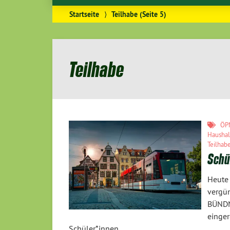
Startseite
⟩
Teilhabe
(Seite 5)
Teilhabe
ÖP
Haushal
Teilhab
Schül
Heute
vergü
BÜND
einge
Schüler*innen…