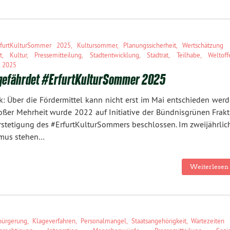
rfurtKulturSommer 2025
,
Kultursommer
,
Planungssicherheit
,
Wertschätzung
t
,
Kultur
,
Pressemitteilung
,
Stadtentwicklung
,
Stadtrat
,
Teilhabe
,
Weltoff
z 2025
gefährdet #ErfurtKulturSommer 2025
: Über die Fördermittel kann nicht erst im Mai entschieden werd
oßer Mehrheit wurde 2022 auf Initiative der Bündnisgrünen Frakt
rstetigung des #ErfurtKulturSommers beschlossen. Im zweijährlic
mus stehen…
Weiterlesen 
bürgerung
,
Klageverfahren
,
Personalmangel
,
Staatsangehörigkeit
,
Wartezeiten