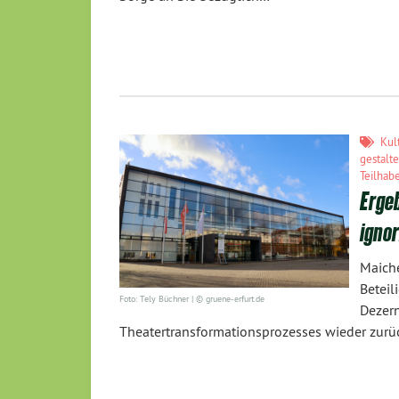
Kul
gestalt
Teilhab
Erge
ignor
Maiche
Beteil
Foto: Tely Büchner | © gruene-erfurt.de
Deze
Theatertransformationsprozesses wieder zurüc