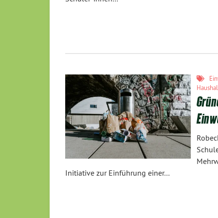
Ei
Haushal
Grün
Einw
Robec
Schul
Mehrw
Initiative zur Einführung einer…