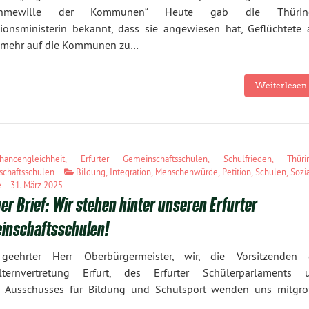
ahmewille der Kommunen“ Heute gab die Thürin
ionsministerin bekannt, dass sie angewiesen hat, Geflüchtete 
t mehr auf die Kommunen zu…
Weiterlesen 
hancengleichheit
,
Erfurter Gemeinschaftsschulen
,
Schulfrieden
,
Thüri
chaftsschulen
Bildung
,
Integration
,
Menschenwürde
,
Petition
,
Schulen
,
Sozi
e
31. März 2025
er Brief: Wir stehen hinter unseren Erfurter
inschaftsschulen!
geehrter Herr Oberbürgermeister, wir, die Vorsitzenden 
elternvertretung Erfurt, des Erfurter Schülerparlaments 
es Ausschusses für Bildung und Schulsport wenden uns mitgro