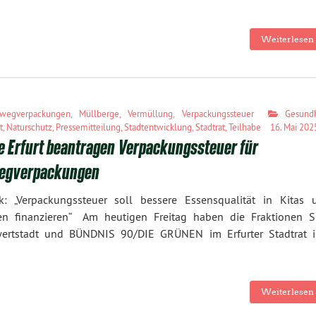
Weiterlesen 
nwegverpackungen
,
Müllberge
,
Vermüllung
,
Verpackungssteuer
Gesundh
t
,
Naturschutz
,
Pressemitteilung
,
Stadtentwicklung
,
Stadtrat
,
Teilhabe
16. Mai 202
e Erfurt beantragen Verpackungssteuer für
egverpackungen
k: „Verpackungssteuer soll bessere Essensqualität in Kitas 
en finanzieren“ Am heutigen Freitag haben die Fraktionen S
ertstadt und BÜNDNIS 90/DIE GRÜNEN im Erfurter Stadtrat i
Weiterlesen 