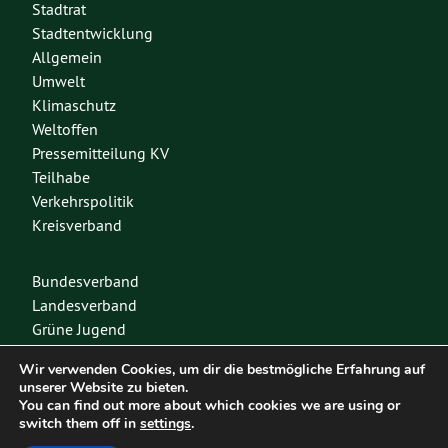
Stadtrat
Stadtentwicklung
Allgemein
Umwelt
Klimaschutz
Weltoffen
Pressemitteilung KV
Teilhabe
Verkehrspolitik
Kreisverband
Bundesverband
Landesverband
Grüne Jugend
Spenden
Wir verwenden Cookies, um dir die bestmögliche Erfahrung auf
Mitglied werden
unserer Website zu bieten.
You can find out more about which cookies we are using or
switch them off in
settings
.
Diese Seite nutzt das freie Wordpress-Theme
Urwahl3000
. Erstellt mit
❤
von