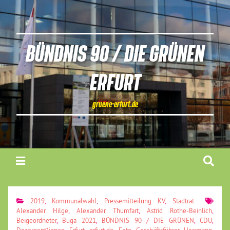
BÜNDNIS 90 / DIE GRÜNEN
ERFURT
gruene-erfurt.de
2019
,
Kommunalwahl
,
Pressemitteilung KV
,
Stadtrat
Alexander Hilge
,
Alexander Thumfart
,
Astrid Rothe-Beinlich
,
Beigeordneter
,
Buga 2021
,
BÜNDNIS 90 / DIE GRÜNEN
,
CDU
,
Dezernent*innen
,
Erfurt
,
erfurt.de
,
Foto
,
Geschäftsführer
,
Herrmann
,