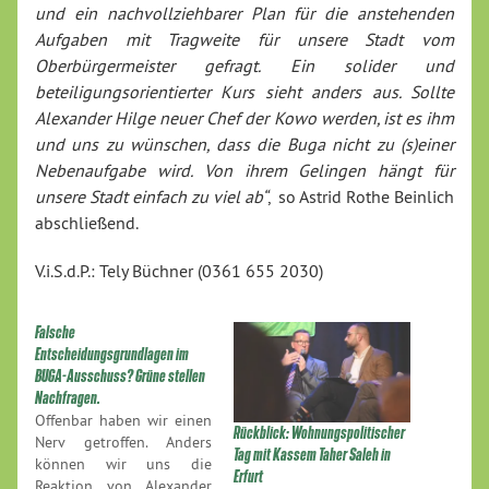
und ein nachvollziehbarer Plan für die anstehenden
Aufgaben mit Tragweite für unsere Stadt vom
Oberbürgermeister gefragt. Ein solider und
beteiligungsorientierter Kurs sieht anders aus. Sollte
Alexander Hilge neuer Chef der Kowo werden, ist es ihm
und uns zu wünschen, dass die Buga nicht zu (s)einer
Nebenaufgabe wird. Von ihrem Gelingen hängt für
unsere Stadt einfach zu viel ab“
, so Astrid Rothe Beinlich
abschließend.
V.i.S.d.P.: Tely Büchner (0361 655 2030)
Falsche
Entscheidungsgrundlagen im
BUGA-Ausschuss? Grüne stellen
Nachfragen.
Offenbar haben wir einen
Rückblick: Wohnungspolitischer
Nerv getroffen. Anders
Tag mit Kassem Taher Saleh in
können wir uns die
Erfurt
Reaktion von Alexander