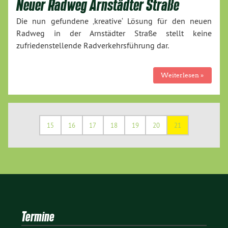
Neuer Radweg Arnstädter Straße
Die nun gefundene ‚kreative‘ Lösung für den neuen
Radweg in der Arnstädter Straße stellt keine
zufriedenstellende Radverkehrsführung dar.
Weiterlesen »
15
16
17
18
19
20
21
Termine