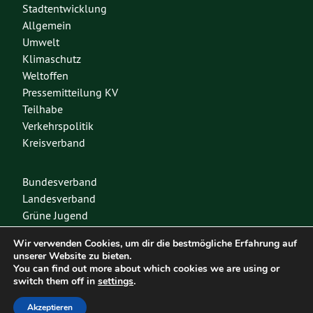
Stadtentwicklung
Allgemein
Umwelt
Klimaschutz
Weltoffen
Pressemitteilung KV
Teilhabe
Verkehrspolitik
Kreisverband
Bundesverband
Landesverband
Grüne Jugend
Spenden
Wir verwenden Cookies, um dir die bestmögliche Erfahrung auf
Mitglied werden
unserer Website zu bieten.
You can find out more about which cookies we are using or
switch them off in
settings
.
Diese Seite nutzt das freie Wordpress-Theme
Urwahl3000
. Erstellt mit
❤
von
Akzeptieren